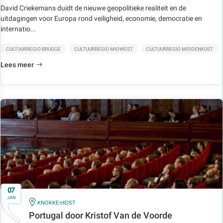
David Criekemans duidt de nieuwe geopolitieke realiteit en de
uitdagingen voor Europa rond veiligheid, economie, democratie en
internatio...
CULTUURREGIO BRUGGE
CULTUURREGIO MIDWEST
CULTUURREGIO MIDDENKUST
Lees meer
07
JAN
IN
KNOKKE-HEIST
Portugal door Kristof Van de Voorde