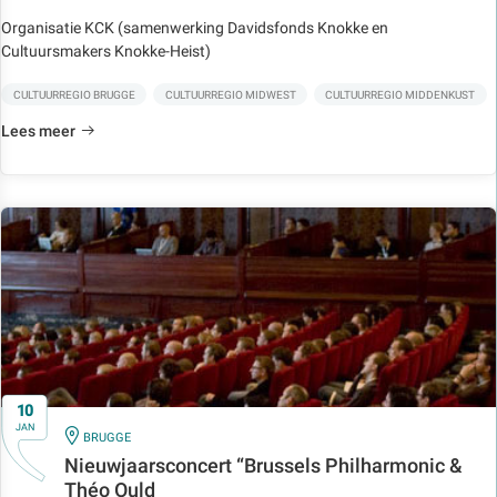
Organisatie KCK (samenwerking Davidsfonds Knokke en
Cultuursmakers Knokke-Heist)
CULTUURREGIO BRUGGE
CULTUURREGIO MIDWEST
CULTUURREGIO MIDDENKUST
Lees meer
10
JAN
IN
BRUGGE
Nieuwjaarsconcert “Brussels Philharmonic &
Théo Ould