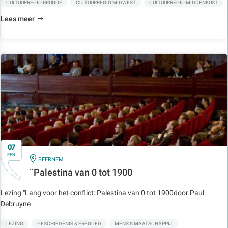
CULTUURREGIO BRUGGE
CULTUURREGIO MIDWEST
CULTUURREGIO MIDDENKUST
Lees meer
07
FEB
IN
BEERNEM
¨Palestina van 0 tot 1900
Lezing "Lang voor het conflict: Palestina van 0 tot 1900door Paul
Debruyne
LEZING
GESCHIEDENIS & ERFGOED
MENS & MAATSCHAPPIJ