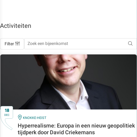
Activiteiten
Filter
18
DEC
IN
KNOKKE-HEIST
Hyperrealisme: Europa in een nieuw geopolitiek
tijdperk door David Criekemans