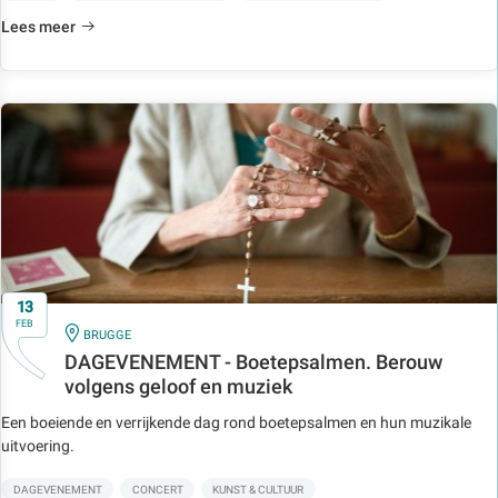
Lees meer
13
FEB
IN
BRUGGE
DAGEVENEMENT - Boetepsalmen. Berouw
volgens geloof en muziek
Een boeiende en verrijkende dag rond boetepsalmen en hun muzikale
uitvoering.
DAGEVENEMENT
CONCERT
KUNST & CULTUUR