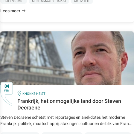
BIJEENKOMST
MENS & MAATSCHAPPIJ
ACTIVITEIT
Lees meer
04
FEB
IN
KNOKKE-HEIST
Frankrijk, het onmogelijke land door Steven
Decraene
Steven Decraene schetst met reportages en anekdotes het moderne
Frankrijk: politiek, maatschappij, stakingen, cultuur en de blik van Fran...