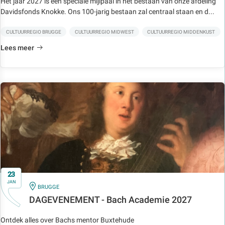
Het jaar 2027 is een speciale mijlpaal in het bestaan van onze afdeling
Davidsfonds Knokke. Ons 100-jarig bestaan zal centraal staan en d...
CULTUURREGIO BRUGGE
CULTUURREGIO MIDWEST
CULTUURREGIO MIDDENKUST
Lees meer
23
JAN
IN
BRUGGE
DAGEVENEMENT - Bach Academie 2027
Ontdek alles over Bachs mentor Buxtehude