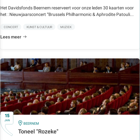
Het Davidsfonds Beernem reserveert voor onze leden 30 kaarten voor
het : Nieuwjaarsconcert “Brussels Philharmonic & Aphrodite Patouli...
CONCERT
KUNST & CULTUUR
MUZIEK
Lees meer
15
JAN
IN
BEERNEM
Toneel "Rozeke"