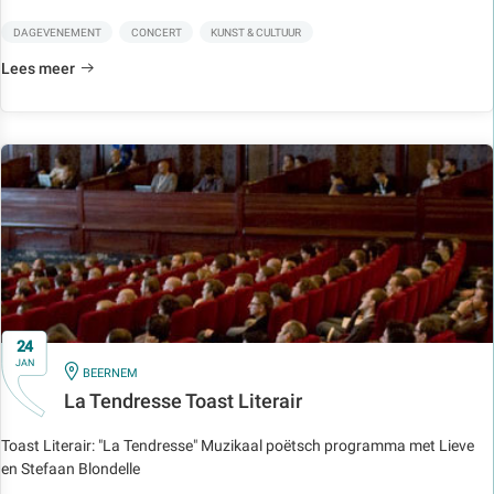
DAGEVENEMENT
CONCERT
KUNST & CULTUUR
Lees meer
24
JAN
IN
BEERNEM
La Tendresse Toast Literair
Toast Literair: "La Tendresse" Muzikaal poëtsch programma met Lieve
en Stefaan Blondelle