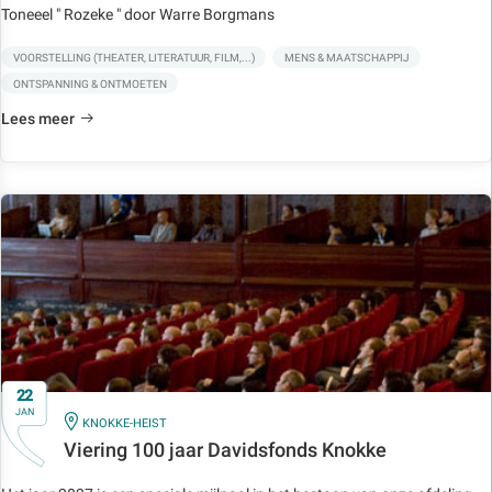
Toneeel " Rozeke " door Warre Borgmans
VOORSTELLING (THEATER, LITERATUUR, FILM,...)
MENS & MAATSCHAPPIJ
ONTSPANNING & ONTMOETEN
Lees meer
22
JAN
IN
KNOKKE-HEIST
Viering 100 jaar Davidsfonds Knokke