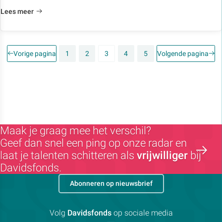
Lees meer
Vorige pagina
1
2
3
4
5
Volgende pagina
Maak je graag mee het verschil?
Geef dan snel een ping op onze radar en
laat je talenten schitteren als
vrijwilliger
bij
Davidsfonds.
Abonneren op nieuwsbrief
Volg
Davidsfonds
op sociale media