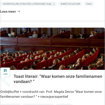
VOORSTELLING (THEATER, LITERATUUR, FILM,...)
KUNST & CULTUUR
TAAL
Lees meer
31
JAN
Toast literair: “Waar komen onze familienamen
vandaan? “
Ontbijtbuffet + voordracht van Prof. Magda Devos “Waar komen onze
familienamen vandaan? “ + nieuwjaarsaperitief